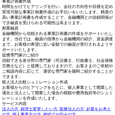
事業計画書作成
時間をかけてヒアリングを行い、会社の方向性や目標を定め
実現可能な事業計画書作成のお手伝いをいたします。精度の
高い事業計画書を作成することで、金融機関との信頼関係が
でき融資を受けられる可能性は高まります。
創業融資
金融機関から信頼される事業計画書の作成をサポートいたし
ます。当社では、融資の指導から金融機関の紹介、資金調達
まで、お客様の希望に近い金額での融資が実行されるようサ
ポートいたします。
提携専門家のご紹介
信頼できる各分野の専門家（司法書士、行政書士、社会保険
労務士など）と提携しておりますので、お客さまのご依頼や
ご相談内容に応じて、適切な専門家を随時ご紹介することが
できます。
個人法人比較シュミレーション作成
お客様からのヒアリングをもとに、個人事業として開業した
場合と法人として開業した場合の税額や費用負担等のシュミ
レーションを作成いたします。
サービス内容
法人の方
税理士変更したい方
医療法人の方
起業をお考え
の方
個人事業主の方
相続でお悩みの方